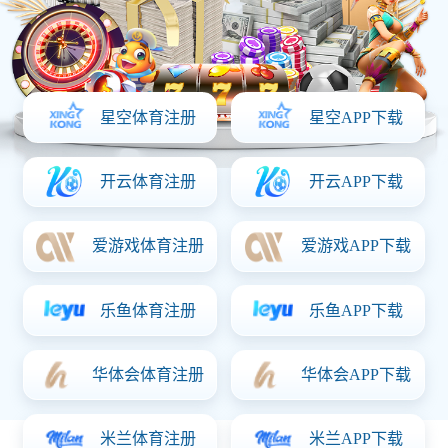
4. 我有哪些行为是不被允许的？
5. 我的信息会被如何保护？
6. 协议条款是否会变更？
7. 如有疑问应如何联系？
荣誉与成就
星空体育下载 在多个国际赛事科技平台评比中脱颖而出，持
续提升安全性与观赛体验。