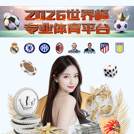
立即注册
用户协议常见问答
1. 我注册使用本平台意味着什么？
注册或使用星空体育下载平台，即表示您自愿接受本用户
协议的全部条款并受其约束。
2. 注册账号时需要注意什么？
3. 本平台提供哪些服务内容？