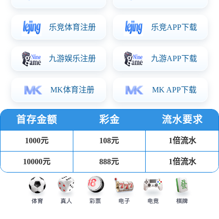
前国脚贝托：C罗仍能帮助葡
萄牙队，但球队不能只依赖他
2026-06-09 15:01
35 次阅读
首页
/
体育新闻
前葡萄牙国脚、2004年欧洲杯亚军成员贝托近日在接
受媒体采访时，对国家队核心C罗的现状与未来角色
发表了深刻见解。随着葡萄牙队在2024年欧洲杯上止
步八强，外界对39岁老将C罗是否还能在国家队发挥
决定性作用的讨论愈发热烈。贝托的观点为这场争论
提供了理性视角：C罗依然具备帮助球队的能力，但
葡萄牙队若想走得更远，就必须建立更均衡的战术体
系，而非将所有希望寄托于这位传奇射手。